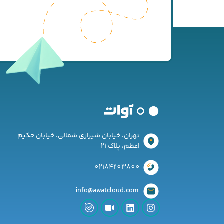
د
ن
ن
تهران، خیابان شیرازی شمالی، خیابان حکیم
اعظم، پلاک 21
ن
02184203800
ن
ن
‌ info@awatcloud.com
ن